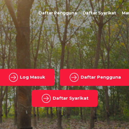
Daftar Pengguna
Daftar Syarikat
Ma
Log Masuk
Daftar Pengguna
Daftar Syarikat