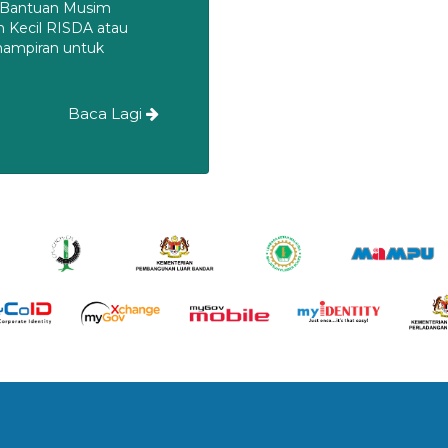
Lo
Bantuan Musim
n Kecil RISDA atau
hampiran untuk
Baca Lagi