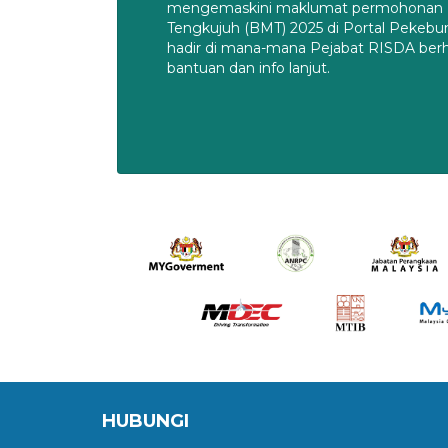
mengemaskini maklumat permohonan 
Tengkujuh (BMT) 2025 di Portal Pekebu
hadir di mana-mana Pejabat RISDA ber
bantuan dan info lanjut.
HUBUNGI