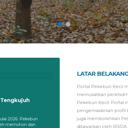
LATAR BELAKAN
Portal Pekebun Kecil
memusatkan perkhidmat
 Tengkujuh
Pekebun Kecil. Portal 
pengemaskinian profil P
juga membolehkan Pe
ulai 2026. Pekebun
oleh memohon dan
ditawarkan oleh RISDA s